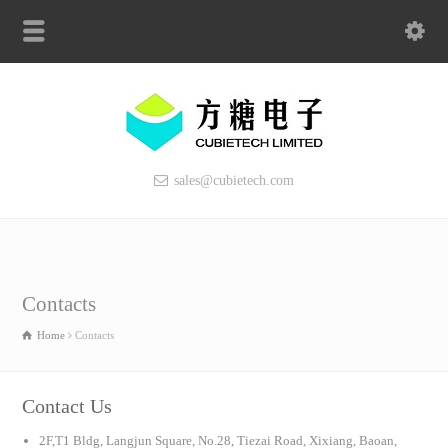
sales@cubietech.com
Contacts
Home
Contacts
Contact Us
2F,T1 Bldg, Langjun Square, No.28, Tiezai Road, Xixiang, Baoan,